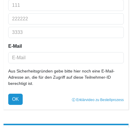
©
Kinderschritte Foto und Service GmbH, 2026
E-Mail
Teilen
Aus Sicherheitsgründen gebe bitte hier noch eine E-Mail-
Adresse an, die für den Zugriff auf diese Teilnehmer-ID
berechtigt ist.
Kontakt
Impressum
AGB für Kunden
OK
Dein Vorteil - Der Widerrufsverzicht
AGB für Sponsoring
Erklärvideo zu Bestellprozess
Datenschutz
Cookie Einstellungen