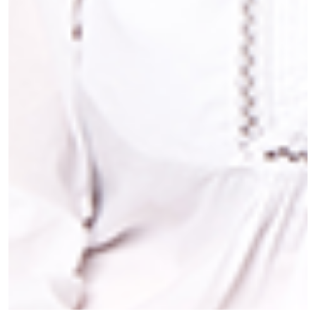
©
Kinderschritte Foto und Service GmbH, 2026
Teilen
Kontakt
Impressum
AGB für Kunden
Dein Vorteil - Der Widerrufsverzicht
AGB für Sponsoring
Datenschutz
Cookie Einstellungen