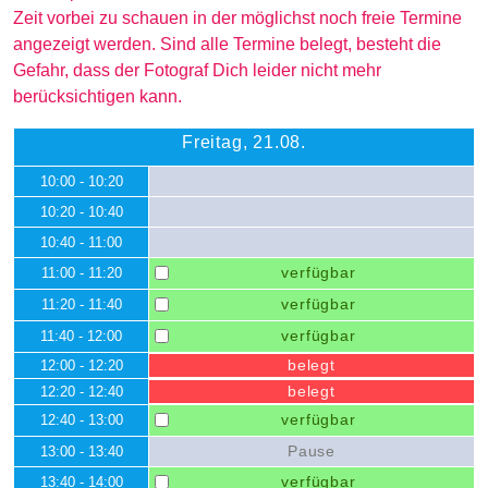
Zeit vorbei zu schauen in der möglichst noch freie Termine
angezeigt werden. Sind alle Termine belegt, besteht die
Gefahr, dass der Fotograf Dich leider nicht mehr
berücksichtigen kann.
Freitag, 21.08.
10:00 - 10:20
10:20 - 10:40
10:40 - 11:00
verfügbar
11:00 - 11:20
verfügbar
11:20 - 11:40
verfügbar
11:40 - 12:00
belegt
12:00 - 12:20
belegt
12:20 - 12:40
verfügbar
12:40 - 13:00
Pause
13:00 - 13:40
verfügbar
13:40 - 14:00